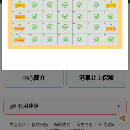
補換領內地駕駛證
查詢/修改預約
中心簡介
港車北上保險
有用連結
中心簡介
預約服務
聯絡我們
常見問題
私隱政策