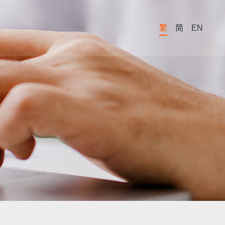
繁
简
EN